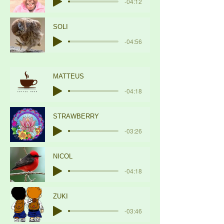
-04:12
SOLI
-04:56
MATTEUS
-04:18
STRAWBERRY
-03:26
NICOL
-04:18
ZUKI
-03:46