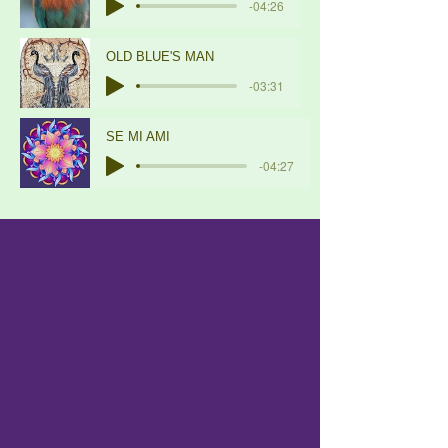
-04:26
OLD BLUE'S MAN
-03:31
SE MI AMI
-04:27