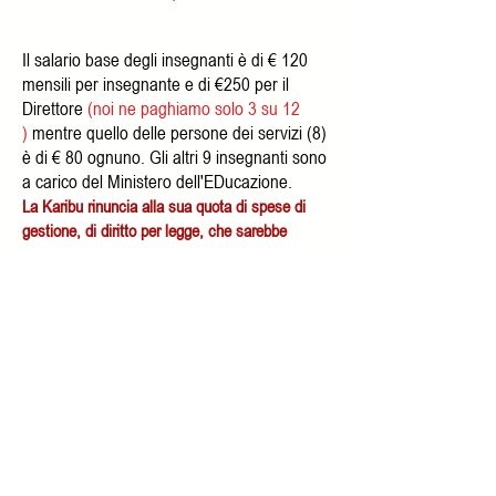
Il salario base degli insegnanti è di € 120
mensili per insegnante e di €250 per il
Direttore
(noi ne paghiamo solo 3 su 12
)
mentre quello delle persone dei servizi (8)
è di € 80 ognuno. Gli altri 9 insegnanti sono
a carico del Ministero dell'EDucazione.
La Karibu rinuncia alla sua quota di spese di
gestione, di diritto per legge, che sarebbe
.
minimo del 20% su ogni donazione
La scuola funziona tutti giorni e gli
insegnanti sono sempre presenti. Sembra
una cosa ovvia ma in Kenya non lo è.
Spesso gli insegnanti delle scuole pubbliche
sono assenti oppure in sciopero ed è
questo il motivo per cui la comunità
preferisce venire da noi,perché i bimbi sono
seguiti sempre,dalle 8 di mattina fino alle 16
ed i genitori possono lavorare con